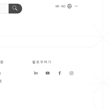
KR - KO
원
팔로우하기
터
맵