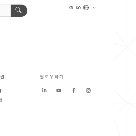
KR - KO
원
팔로우하기
터
맵