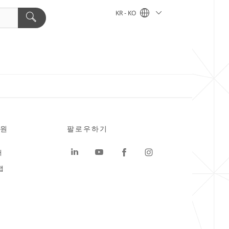
KR - KO
원
팔로우하기
터
맵