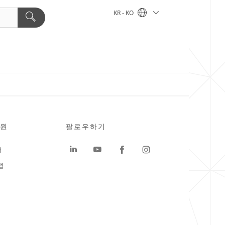
KR - KO
원
팔로우하기
터
맵