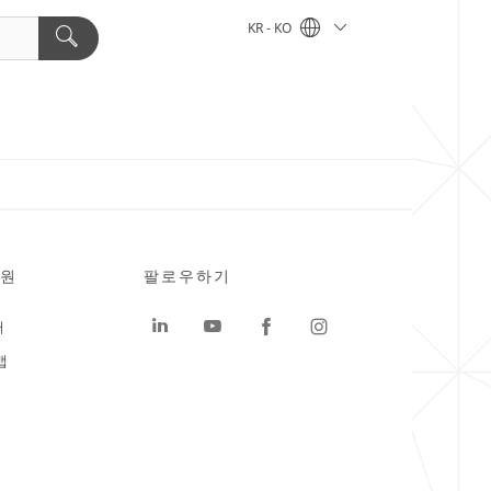
KR - KO
원
팔로우하기
터
맵