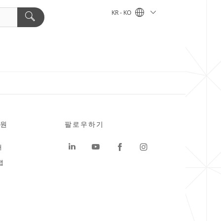
KR - KO
원
팔로우하기
터
맵