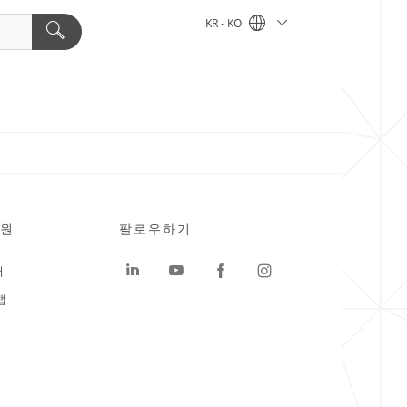
KR - KO
원
팔로우하기
터
맵