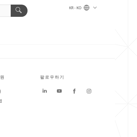
KR - KO
원
팔로우하기
터
맵