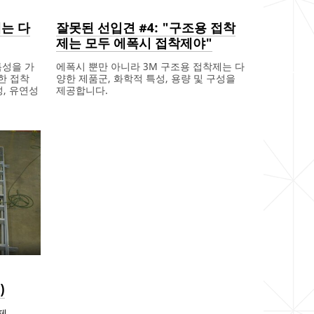
제는 다
잘못된 선입견 #4: "구조용 접착
제는 모두 에폭시 접착제야"
특성을 가
에폭시 뿐만 아니라 3M 구조용 접착제는 다
한 접착
양한 제품군, 화학적 특성, 용량 및 구성을
성, 유연성
제공합니다.
Dec
Common
Acrylic,Epoxy,PUR,Urethane,Composites,Metals,Paints/Coatings,Pl
잘
1,
Myths
못
s,Metals,Plastics,Paints/Coatings
9996
된
선
입
견
#4:
"구
조
용
접
착
제
는
모
두
에
)
폭
시
접
제