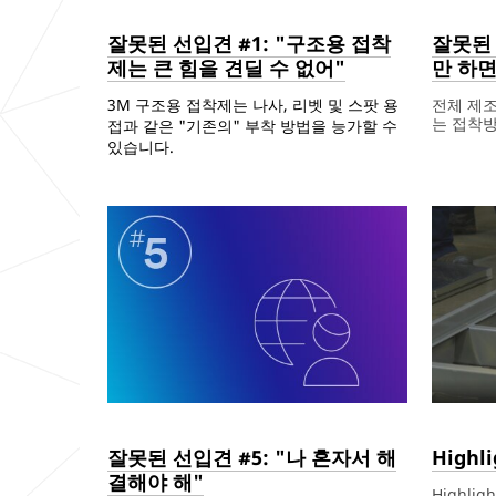
잘못된 선입견 #1: "구조용 접착
잘못된 
제는 큰 힘을 견딜 수 없어"
만 하면
3M
구조용 접착제는 나사
,
리벳
및
스팟
용
전체 제조
는 접착방
접과 같은
"
기존의
"
부착 방법을 능가할 수
있습니다
.
Dec
Common
Acrylic,Ep
잘
1,
Myths
못
9998
된
선
Dec
Common
Acrylic,Epoxy,PUR,Urethane,Composites,Metals,Plastics,Paints
잘
입
1,
Myths
못
견
9999
된
#2:
선
"무
입
조
견
건
#1:
붙
"구
기
조
만
용
하
접
면
착
돼"
제
는
큰
잘못된 선입견 #5: "나 혼자서 해
Highl
힘
결해야 해"
을
Highli
견