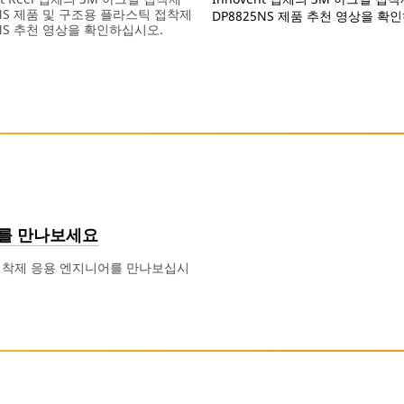
5NS 제품 및 구조용 플라스틱 접착제
DP8825NS
제품 추천 영상을 확
0NS 추천 영상을 확인하십시오.
Dec
Customer
Acrylic,Metals
Innovent
mposites,Metals,Plastics
1,
Testimonials
적
als
9993
용
영
/Coatings
상
(1:29)
를 만나보세요
접착제 응용 엔지니어를 만나보십시