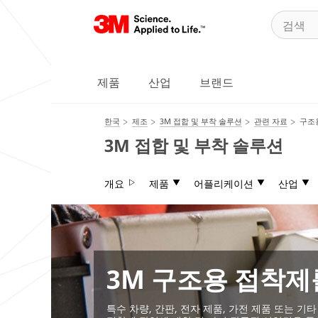
제품
산업
브랜드
한국
제조
3M 접합 및 부착 솔루션
관련 자료
구조
3M 접합 및 부착 솔루션
개요
제품
어플리케이션
산업
3M 구조용 접착제
특수 차량, 간판, 전자 제품, 가전 제품 또는 