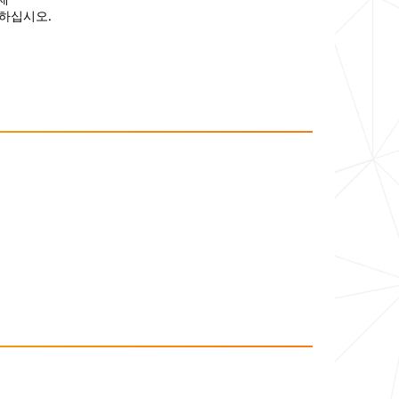
착
인하십시오
.
제
야"