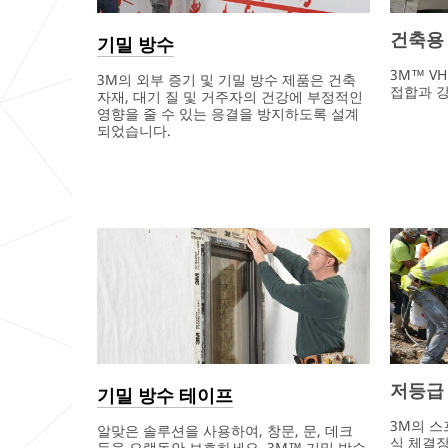
건축용
기밀 방수
3M™ V
3M의 외부 증기 및 기밀 방수 제품은 건축
접합과 강
자재, 대기 질 및 거주자의 건강에 부정적인
영향을 줄 수 있는 응결을 방지하도록 설계
되었습니다.
저등급
기밀 방수 테이프
3M의 스
알맞은 솔루션을 사용하여, 창문, 문, 데크
식 체결장
등을 오랫동안 보호하세요. 3M™ 기밀 방수