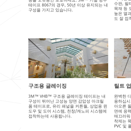
수판, 필
테이프 8067의 경우, 50년 이상 유지되는 내
목재 등 
구성을 가지고 있습니다.
높은 열과
도 잘 접
구조용 글레이징
틸트 업
3M™ VHB™ 구조용 글레이징 테이프는 내
완벽한 
구성이 뛰어난 고성능 양면 감압성 아크릴
용하십시오
폼 테이프로, 유리 패널을 커튼월, 상업용 윈
아오른 
도우 및 도어 시스템, 천창/캐노피 시스템에
면에 응력
접착하는데 사용됩니다.
매끄러워집
착제는 목
PVC 및