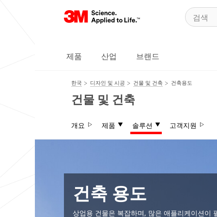
제품
산업
브랜드
한국
디자인 및 시공
건물 및 건축
건축용도
건물 및 건축
개요
제품
솔루션
고객지원
건축 용도
상업용 건물은 복잡하며, 많은 애플리케이션이 필