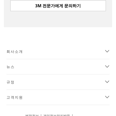
are
from
3M 전문가에게 문의하기
outside
the
United
States,
unfortunately
we
Close
are
unable
회사소개
to
Ask
send
a
you
뉴스
e-
3M
mails
Expert
at
규정
this
Thank
time
you
as
for
고객지원
this
your
program
interest
is
in
for
법적정보
|
개인정보처리방침
|