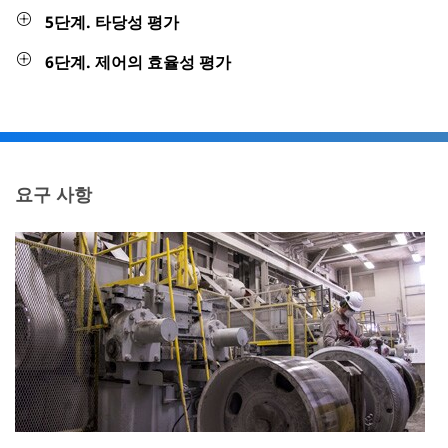
필요한 사항?
미국에서 OSHA는 90dBA의 허용 노출 제한(PEL)을 설정했
습니다. 고용주는 "실행 가능한 관리 또는 엔지니어링 제
어"를 사용하여 직원의 8시간 TWA 소음 노출을 90dBA 이
하로 제한해야 합니다. 그러나 1983년 이후 고용주는 OSHA
시행 정책에 따라 100dBA 미만의 TWA 소음 노출에 대한 소
음 통제를 구현하는 대신 HPD를 사용할 수 있습니다. 자세
한 내용은
OSHA 현장 작동 설명서 4장 27~28페이지(PDF,
2.60MB)
를 참조하십시오.
OSHA와 달리 광산안전보건청(MSHA}은 광산 운영자가 청
력 보호구가 제공하는 소음 감소를 고려하지 않고 가능한 소
음 제어를 구현하도록 요구합니다. 청력 보호에 덜 의존하면
서 광산의 소음 제어에 훨씬 더 중점을 두게 되었습니다. 자
세히 알아보려면, 3M을 방문하십시오.