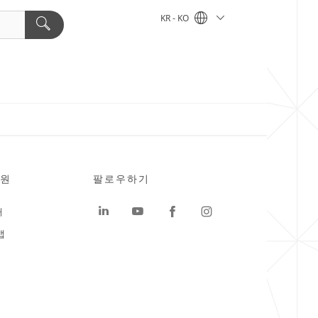
KR - KO
원
팔로우하기
터
맵