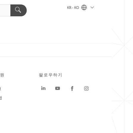
KR - KO
원
팔로우하기
터
맵