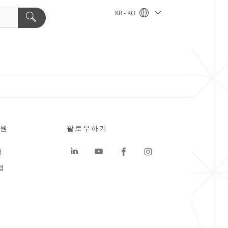
KR - KO
원
팔로우하기
터
맵