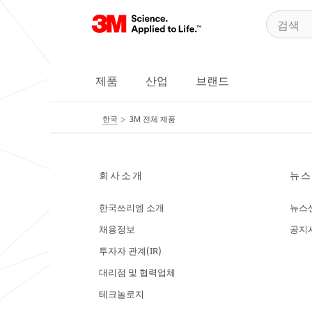
제품
산업
브랜드
한국
3M 전체 제품
회사소개
뉴스
한국쓰리엠 소개
뉴스
채용정보
공지
투자자 관계(IR)
대리점 및 협력업체
테크놀로지