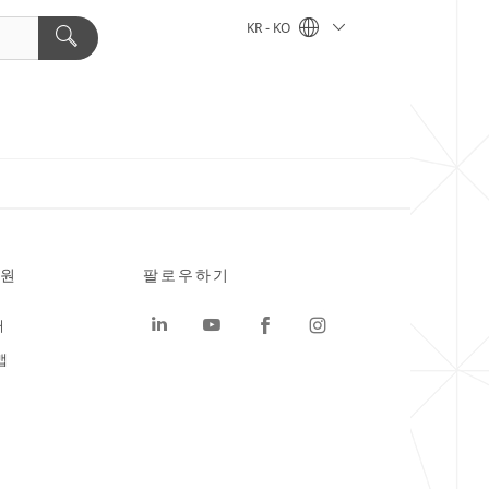
KR - KO
원
팔로우하기
터
맵