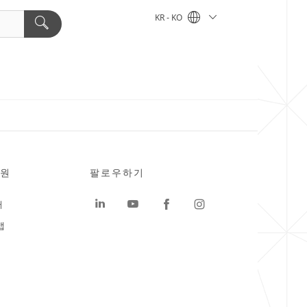
KR - KO
원
팔로우하기
터
맵