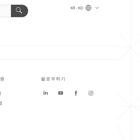
KR - KO
원
팔로우하기
터
맵