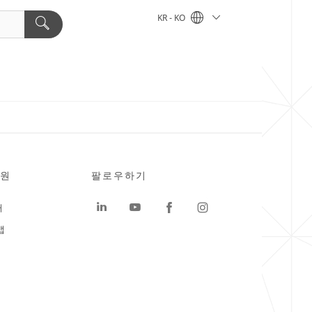
KR - KO
원
팔로우하기
터
맵