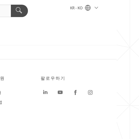
KR - KO
원
팔로우하기
터
맵