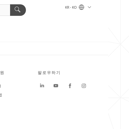
KR - KO
원
팔로우하기
터
맵