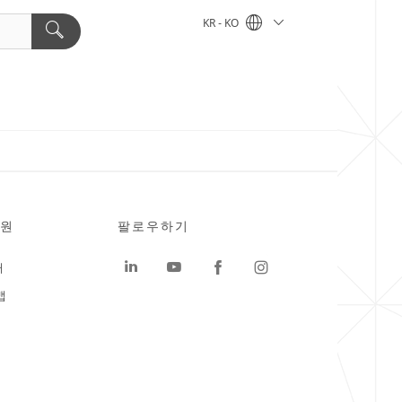
KR - KO
원
팔로우하기
터
맵