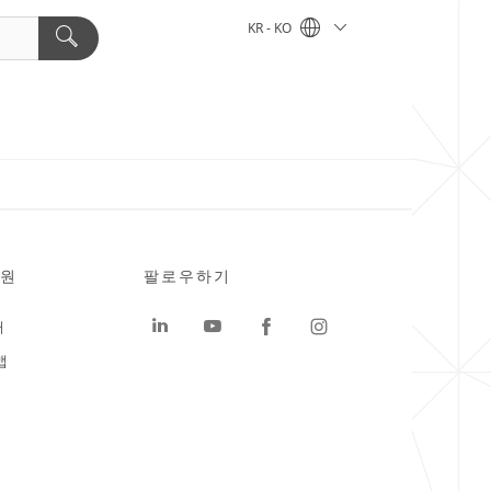
KR - KO
원
팔로우하기
터
맵