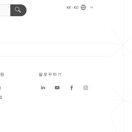
KR - KO
원
팔로우하기
터
맵