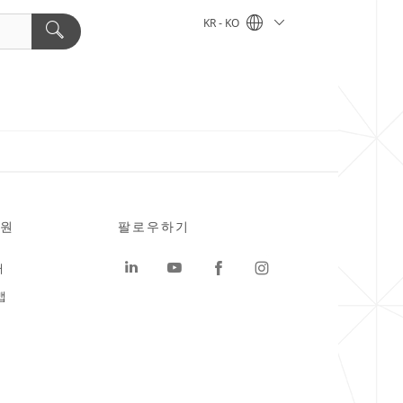
KR - KO
원
팔로우하기
터
맵