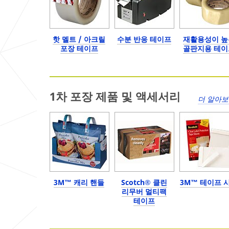
핫 멜트 / 아크릴
수분 반응 테이프
재활용성이 높
포장 테이프
골판지용 테이
1차 포장 제품 및 액세서리
더 알아
3M™ 캐리 핸들
Scotch® 클린
3M™ 테이프 
리무버 멀티팩
테이프