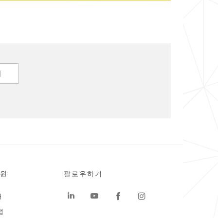
기
원
팔로우하기
터
맵