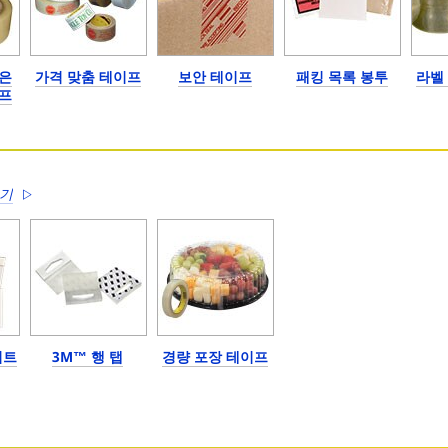
은
가격 맞춤 테이프
보안 테이프
패킹 목록 봉투
라벨
프
보기
시트
3M™ 행 탭
경량 포장 테이프