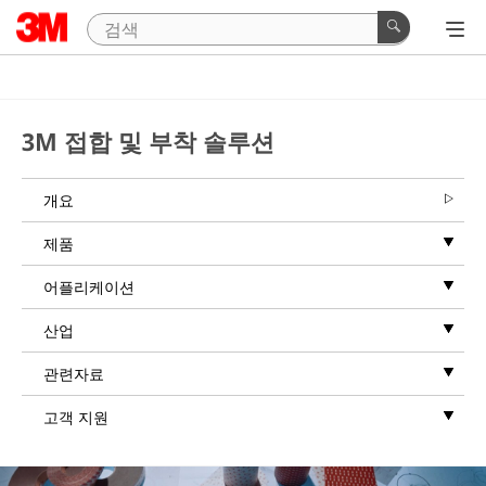
3M 접합 및 부착 솔루션
개요
제품
어플리케이션
산업
관련자료
고객 지원