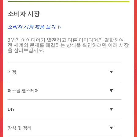
**Site
area
소비자 시장
**
Post
소비자 시장 제품 보기
Factory
Installation
3M의 아이디어가 발전하고 다른 아이디어와 결합하여
***
전 세계의 문제를 해결하는 방식을 확인하려면 아래 시장
url**
을 살펴보십시오.
**Site
area
**
가정
Car
experience
and
퍼스널 헬스케어
EV
solutions
***
DIY
url**
/3M/ko_KR/oem-
tier-
장식 및 정리
kr/