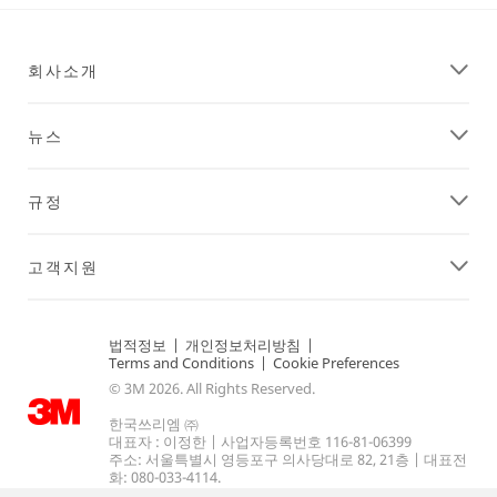
**Site
도
area
록
**
해
회사소개
DecoratingOrganizing-
줍
CordOrganization
니
***
다.
뉴스
url**
3M
은
https://www.command.3m.co.kr/3M/ko_KR/command-
100
kr/projects/celebrations/
규정
년
**Site
가
area
까
**
고객지원
운
Consumer-
자
Crafts
동
***
법적정보
|
개인정보처리방침
|
차
url**
Terms and Conditions
|
Cookie Preferences
산
공
© 3M 2026. All Rights Reserved.
업
예
경
한국쓰리엠 ㈜
스
험
대표자 : 이정한 | 사업자등록번호 116-81-06399
카
주소: 서울특별시 영등포구 의사당대로 82, 21층 | 대표전
에
화: 080-033-4114.
치
서