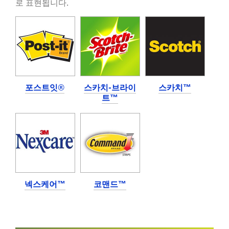
/3M/ko_KR/home-
로 표현됩니다.
**Site
window-
area
solutions-
**
kr/
HP-
**Site
Automotive
area
***
**
url**
contentItem
자
***
포스트잇®
스카치-브라이
스카치™
동
url**
트™
차
https://consumercare.3m.co.kr/cs/noticeView.do?
업
contentsSeq=743
계
**Site
에
area
서
**
여
DecoratingOrganizing-
러
BathroomOrganization
분
***
넥스케어™
코맨드™
이
url**
쌓
https://www.command.3m.co.kr/3M/ko_KR/command-
은
kr/projects/holidays/
명
**Site