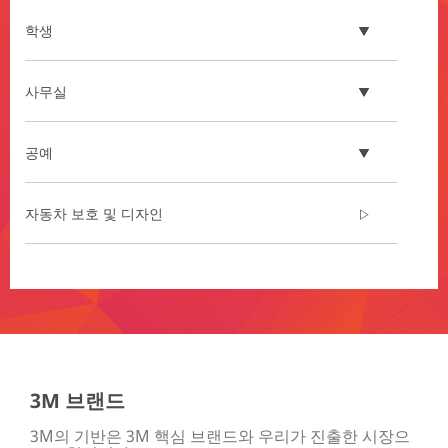
**Site
area
학생
**
Electrical_Construction_Maintenance_SiteArea
***
사무실
url**
/3M/ko_KR/electrical-
공예
construction-
maintenance-
kr/
**Site
자동차 보호 및 디자인
area
**
Electromechanical
**Site
Equipment
area
Manufacturing
**
***
House
url**
window
film
/3M/ko_KR/electrical-
3M 브랜드
***
equipment-
url**
manufacturing-
3M의 기반은 3M 핵심 브랜드와 우리가 진출한 시장으
kr/