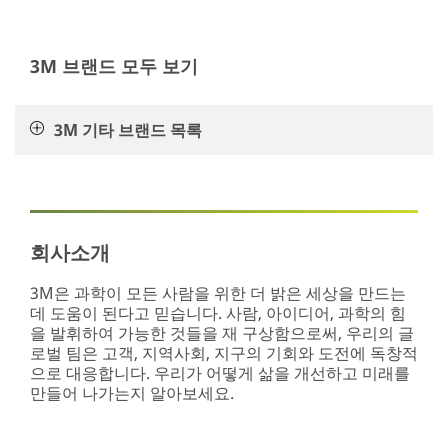
성
area
은
**
비
DIY-
3M 브랜드 모두 보기
즈
CarCare
니
***
스
url**
를
3M 기타 브랜드 목록
지
/3M/ko_KR/car-
속
personalization-
할
kr/
수
**Site
있
area
도
**
회사소개
록
Craft-
하
CardMaking
3M은 과학이 모든 사람을 위한 더 밝은 세상을 만드는
고
***
데 도움이 된다고 믿습니다. 사람, 아이디어, 과학의 힘
경
url**
을 발휘하여 가능한 것들을 재 구상함으로써, 우리의 글
쟁
로벌 팀은 고객, 지역사회, 지구의 기회와 도전에 독창적
https://www.scotchbrand.co.kr/3M/ko_KR/scotch-
에
으로 대응합니다. 우리가 어떻게 삶을 개선하고 미래를
brand-
서
만들어 나가는지 알아보세요.
kr/tips-
돋
uses/tape-
보
hacks/
이