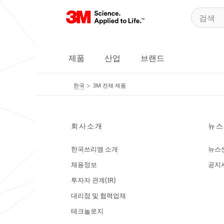
제품
산업
브랜드
한국
3M 전체 제품
회사소개
뉴스
한국쓰리엠 소개
뉴스
채용정보
공지
투자자 관계(IR)
대리점 및 협력업체
테크놀로지