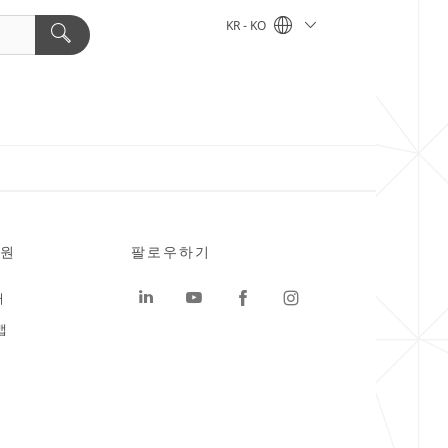
KR - KO
원
팔로우하기
터
맵