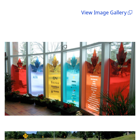
View Image Gallery
3M 인비
젼 인쇄
용 랩 필
름
LX480Cv3
과 3M 인
비젼 러
스터 랩
오버라미
네이트
8549L