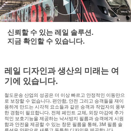
First Name
신뢰할 수 있는 레일 솔루션.
Last Name
지금 확인할 수 있습니다.
Company
Name
레일 디자인과 생산의 미래는 여
기에 있습니다.
Job Role
철도운송 산업의 성공은 더 이상 빠르고 안정적인 이동만으
Select One
로 보장할 수 없습니다. 편안함, 안전 그리고 승객들을 재이
용하게 만드는 시각적 요소들과 같은 승객과 작업자의 풍부
Busin
한 경험이 필요합니다. 전체 페인트 교체, 외장 마감에 추가
ess
적인 보호기능을 제공하는 낙서방지 필름과 승객에게 시원
Phone
함과 안전을 제공할 수 있는 창문 필름을 통해, 3M 필름 솔
Number
루션은 안팎으로 새롭고 독특한 디자인을 제공합니다.