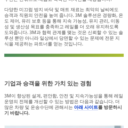
(optional)
다양한 미끄럼 방지 바닥 및 매트 재료는 최악의 날씨에도
승객과 직원의 안전을 높여 줍니다. 3M 솔루션은 경량화, 온
도 제어, 유리 보호 등을 통해 지속 가능성, 유지 관리, 이동
Country/Re
성 및 생산성 목표를 충족하고 레일를 더 오래 유지하도록
gion
도와줍니다. 3M과 협력 관계를 맺는 것은 신뢰할 수 있는 솔
루션 뿐만 아니라 일상에서 당면할 수 있는 문제에 전문 지
Select One
식을 제공하는 파트너를 얻는 것입니다.
Subs
cribe to 3M
communicat
ions
기업과 승객을 위한 가치 있는 경험
3M takes
your privacy
3M이 향상된 설계, 편안함, 안전 및 지속가능성을 통해 레일
seriously.
운영의 전체를 개선할 수 있는 방법은 다음과 같습니다. 더
3M and its
많은 차량 및 운송수단에 관해서는
아래 사이트
를 방문하시
authorized
기 바랍니다.
third parties
will use the