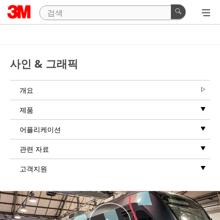
Close
All fields are
required
unless
사인 & 그래픽
indicated
optional
개요
Message
제품
어플리케이션
관련 자료
고객지원
Business
Email
Address