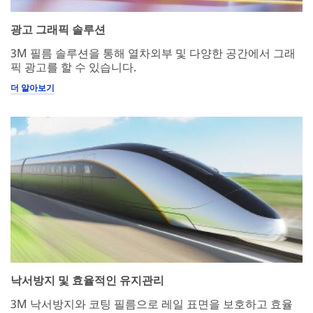
successfully!
while
submitting.
광고 그래픽 솔루션
Please
try
3M 필름 솔루션을 통해 열차외부 및 다양한 공간에서 그래
again
픽 광고를 할 수 있습니다.
later...
더 알아보기
낙서방지 및 효율적인 유지관리
3M 낙서방지와 코팅 필름으로 레일 표면을 보호하고 효율