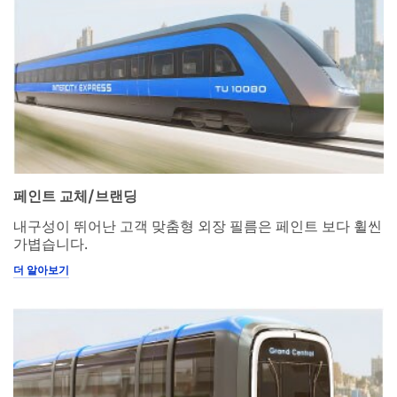
information
you
provided in
accordance
with our
Privacy
Policy
to
send you
communicat
ions which
may include
페인트 교체/브랜딩
promotions,
product
내구성이 뛰어난 고객 맞춤형 외장 필름은 페인트 보다 휠씬
information
가볍습니다.
and service
offers.
더 알아보기
Please be
aware that
this
information
may be
stored on a
server