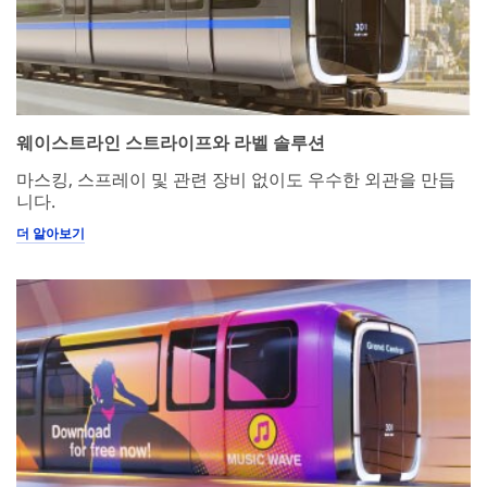
located in
the U.S. If
you do not
consent to
this use of
your
웨이스트라인 스트라이프와 라벨 솔루션
personal
information,
마스킹, 스프레이 및 관련 장비 없이도 우수한 외관을 만듭
please do
니다.
not use this
system.
더 알아보기
SUBMIT
Thank
Our
You
Apologies...
Your
An
form
error
was
has
submitted
occurred