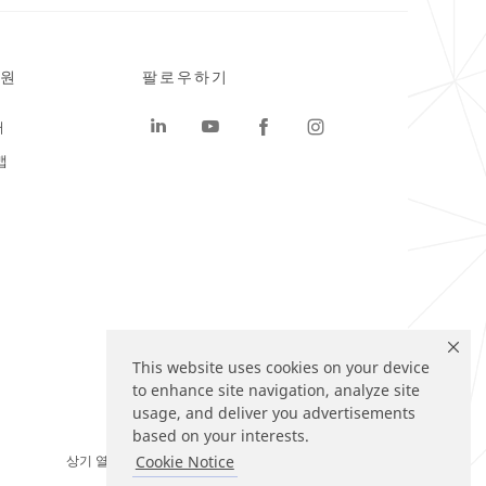
원
팔로우하기
터
맵
This website uses cookies on your device
to enhance site navigation, analyze site
usage, and deliver you advertisements
based on your interests.
상기 열거된 브랜드는 3M의 상표입니다.
Cookie Notice