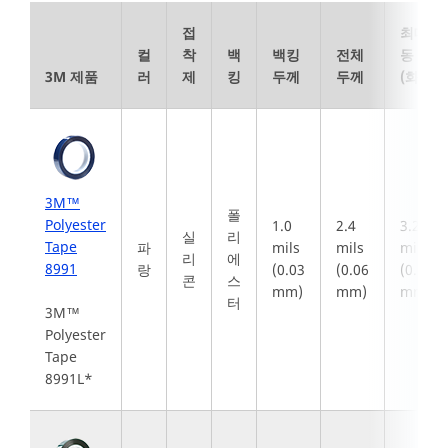
접
최대 작
컬
착
백
백킹
전체
동 온도
3M 제품
러
제
킹
두께
두께
(화씨)
3M™
폴
Polyester
1.0
2.4
3.2
실
리
Tape
파
mils
mils
mils
리
에
8991
랑
(0.03
(0.06
(0.08
콘
스
mm)
mm)
mm)
터
3M™
Polyester
Tape
8991L*