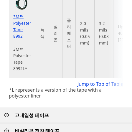
3M™
폴
Polyester
2.0
3.2
실
리
Up to
Tape
녹
mils
mils
리
에
400°F
8992
색
(0.05
(0.08
콘
스
(204°C
mm)
mm)
터
3M™
Polyester
Tape
8992L*
Jump to Top of Table
*L represents a version of the tape with a
polyester liner
고내열성 테이프
비실리콘 접착 테이프