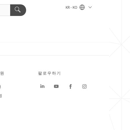
KR - KO
원
팔로우하기
터
맵