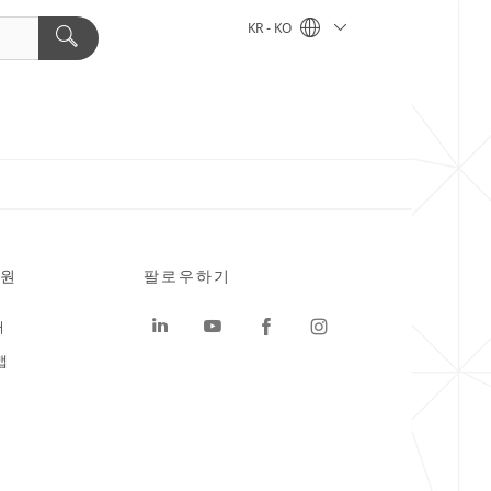
KR - KO
원
팔로우하기
터
맵