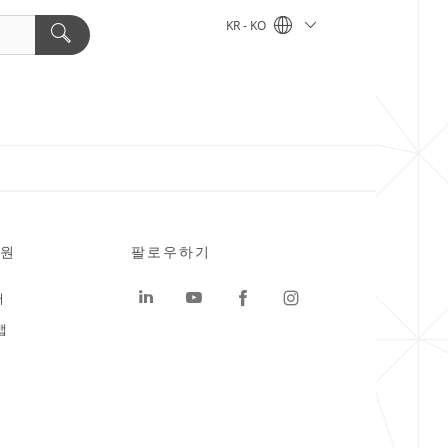
KR - KO
원
팔로우하기
터
맵