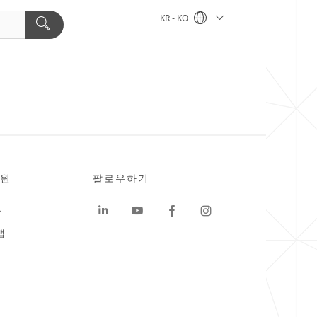
KR - KO
원
팔로우하기
터
맵