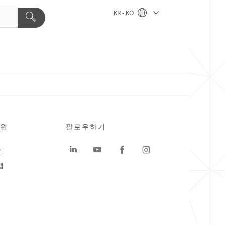
KR - KO
원
팔로우하기
터
맵