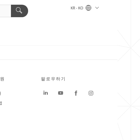
KR - KO
원
팔로우하기
터
맵