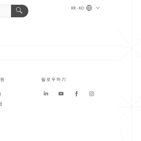
KR - KO
원
팔로우하기
터
맵