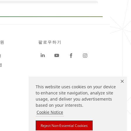
3M™ Scotchlite™ Product Technology
(1:24)
원
팔로우하기
터
맵
This website uses cookies on your device
to enhance site navigation, analyze site
usage, and deliver you advertisements
based on your interests.
Cookie Notice
Reject Non-Essential Cookies