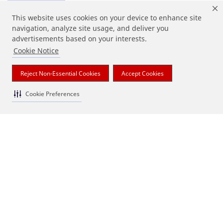
This website uses cookies on your device to enhance site
navigation, analyze site usage, and deliver you
advertisements based on your interests.
회사소개
Cookie Notice
Reject Non-Essential Cookies
Accept Cookies
뉴스
Cookie Preferences
규정
고객지원
법적정보
|
개인정보처리방침
|
Terms and Conditions
|
Cookie Preferences
© 3M 2026. All Rights Reserved.
한국쓰리엠 ㈜
대표자 : 이정한 | 사업자등록번호 116-81-06399
주소: 서울특별시 영등포구 의사당대로 82, 21층 | 대표전