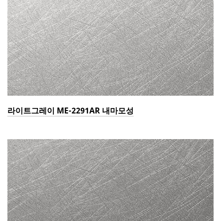
라이트그레이 ME-2291AR 내마모성