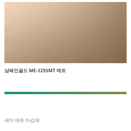
샴페인골드 ME-2255MT 매트
세미 매트 마감재