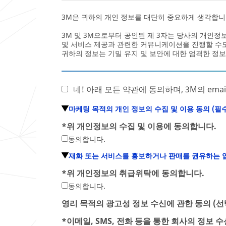
세
는
요
산
3M은 귀하의 개인 정보를 대단히 중요하게 생각합니
(
업
선
군
3M 및 3M으로부터 공인된 제 3자는 당사의 개인
택
을
및 서비스 제공과 관련한 커뮤니케이션을 진행할 수
적
기
귀하의 정보는 기밀 유지 및 보안에 대한 엄격한 정보
)
재
해
주
네! 아래 모든 약관에 동의하며, 3M의 em
세
요
마케팅 목적의 개인 정보의 수집 및 이용 동의 (필수
(
선
*
위 개인정보의 수집 및 이용에 동의합니다.
택
동의합니다.
적
)
재화 또는 서비스를 홍보하거나 판매를 권유하는 업
*
위 개인정보의 취급위탁에 동의합니다.
동의합니다.
영리 목적의 광고성 정보 수신에 관한 동의 (선
*
이메일, SMS, 전화 등을 통한 회사의 정보 