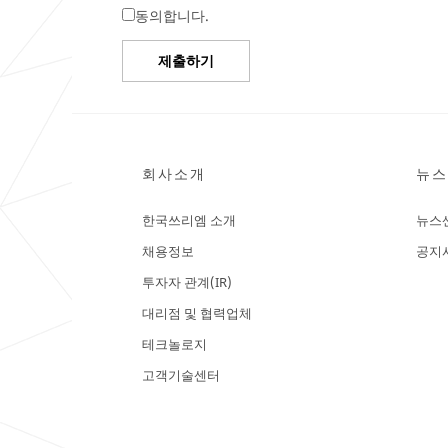
동의합니다.
제출하기
죄
감
송
사
합
합
회사소개
뉴스
니
니
다…
다.
한국쓰리엠 소개
뉴스
양
제
채용정보
공지
식
출
과
투자자 관계(IR)
이
정
제
대리점 및 협력업체
에
서
출
테크놀로지
오
되
류
고객기술센터
가
었
발
습
생
니
했