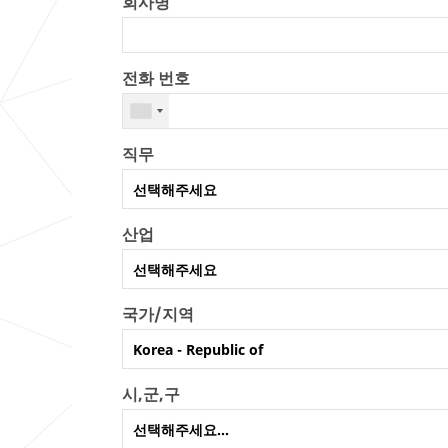
회사명
전화 번호
직무
선택해주세요
산업
귀
하
선택해주세요
의
직
국가/지역
무
귀
를
사
Korea - Republic of
기
가
재
속
시,군,구
해
해
주
있
선택해주세요...