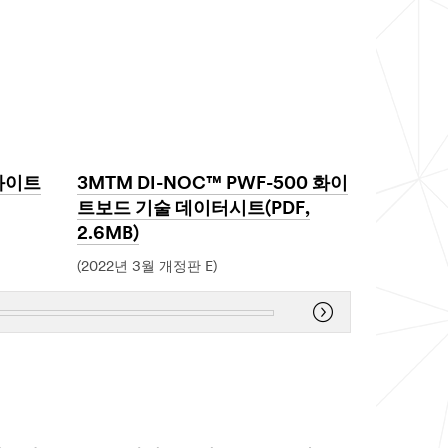
타일용 3M
 화이트
3MTM DI-NOC™ PWF-500 화이
데이터시
트보드 기술 데이터시트(PDF,
Dec
2.6MB)
1,
1901
(2022년 3월 개정판 E)
Dec
1,
1901