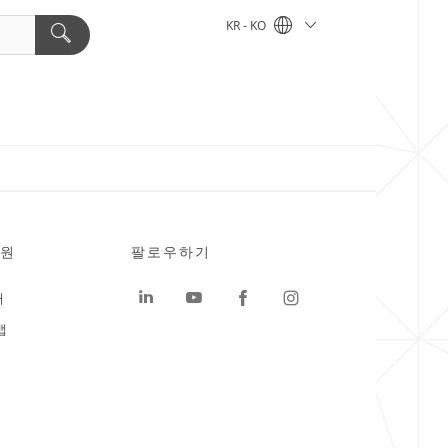
KR - KO
원
팔로우하기
터
맵