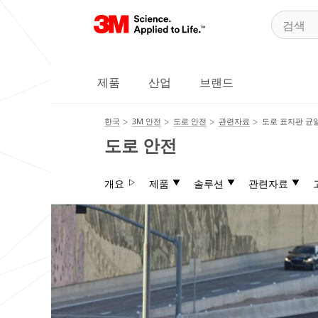
제품
산업
브랜드
한국
3M 안전
도로 안전
관련자료
도로 표지판 균일
도로 안전
개요
제품
솔루션
관련자료