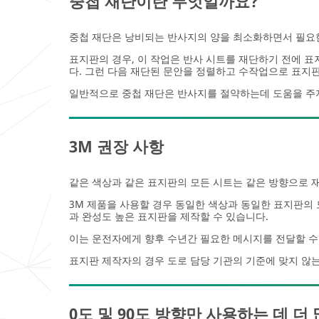
중첩 재단이란 무엇일까요?
중첩 재단은 낭비되는 반사지의 양을 최소화하면서 필요한
All fields are
All fields are
required unless
required unless
표지판의 경우, 이 작업은 반사 시트를 재단하기 전에 표
indicated optional
indicated optional
다. 그런 다음 재단된 문안을 정렬하고 수작업으로 표지
일반적으로 중첩 재단은 반사지를 절약하는데 도움을 주지
First Name
First Name
3M 권장 사항
Last Name
Last Name
같은 색상과 같은 표지판의 모든 시트는 같은 방향으로 
Business
Business
3M 제품을 사용할 경우 동일한 색상과 동일한 표지판의 
Email Address
Email Address
과 완성도 높은 표지판을 제작할 수 있습니다.
이는 운전자에게 향후 수년간 필요한 메시지를 전달할 수
표지판 제작자의 경우 도로 담당 기관의 기준에 맞지 않는
Job Function
Job Function
Select One
Select One
0도 및 90도 방향만 사용하는 데 더