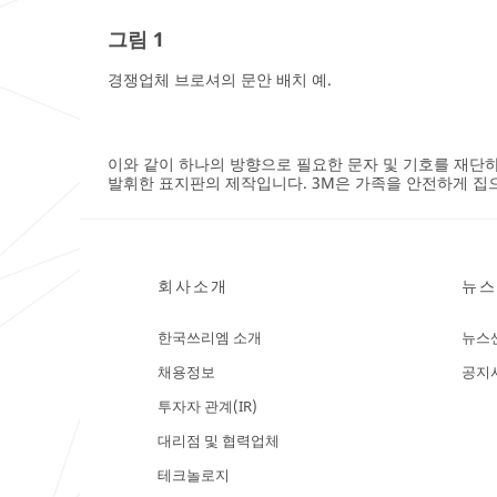
you provided in
you provided in
accordance with
accordance with
그림 1
our
our
Privacy Policy
Privacy Policy
to send you
to send you
경쟁업체 브로셔의 문안 배치 예.
communications
communications
which may
which may
include
include
promotions,
promotions,
product
product
이와 같이 하나의 방향으로 필요한 문자 및 기호를 재단
발휘한 표지판의 제작입니다. 3M은 가족을 안전하게 집
information and
information and
service offers.
service offers.
Please be aware
Please be aware
that this
that this
information may
information may
be stored on a
be stored on a
회사소개
뉴스
server located in
server located in
the U.S. If you do
the U.S. If you do
한국쓰리엠 소개
뉴스
not consent to
not consent to
this use of your
this use of your
채용정보
공지
personal
personal
information,
information,
투자자 관계(IR)
please do not
please do not
대리점 및 협력업체
use this system.
use this system.
테크놀로지
SUBM
SUBM