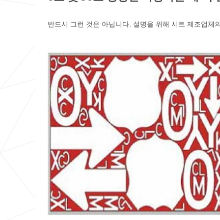
Business
Business
O
O
Type
Type
t
t
반드시 그런 것은 아닙니다. 설명을 위해 시트 제조업체
h
h
Select One
Select One
e
e
r
r
Country/
Country/
J
O
J
O
Region
Region
o
t
o
t
b
h
b
h
United States
United States
F
e
F
e
u
r
u
r
n
B
n
B
Subscribe to
Subscribe to
c
u
c
u
3M Road
3M Road
t
s
t
s
Safety
Safety
i
i
i
i
Updates
Updates
o
n
o
n
n
e
n
e
3M takes your
3M takes your
s
s
privacy seriously.
privacy seriously.
s
s
3M and its
3M and its
T
T
authorized third
authorized third
y
y
parties will use
parties will use
p
p
the information
the information
e
e