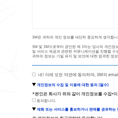
력
종
하
을
십
입
시
력
오
하
(
십
선
시
3M은 귀하의 개인 정보를 대단히 중요하게 생각합니
택
오
사
(
3M 및 3M으로부터 공인된 제 3자는 당사의 개인
항
선
및 서비스 제공과 관련한 커뮤니케이션을 진행할 수
)
택
귀하의 정보는 기밀 유지 및 보안에 대한 엄격한 정보
.
사
항
)
네! 아래 모든 약관에 동의하며, 3M의 em
개인정보의 수집 및 이용에 대한 동의 (필수)
*
본인은 회사가 위와 같이 개인정보를 수집•이
동의합니다.
재화 또는 서비스를 홍보하거나 판매를 권유하는 업