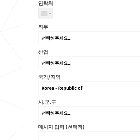
연락처
직무
선택해주세요...
산업
"
기
선택해주세요...
타
"
국가/지역
를
"
선
기
Korea - Republic of
택
타
한
"
시,군,구
경
를
우
선
선택해주세요...
직
택
함
하
메시지 입력 (선택적)
을
면
입
업