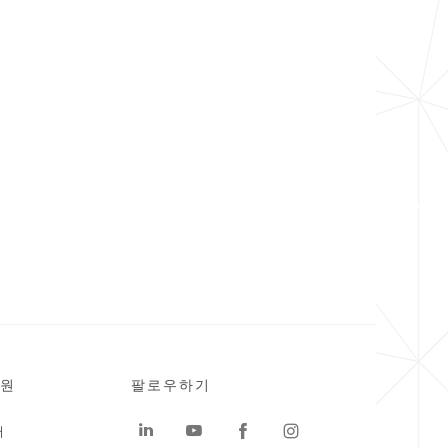
원
팔로우하기
터