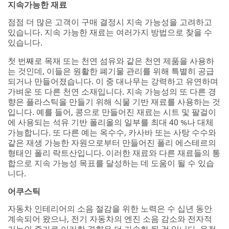
지속가능한 재료
communicatio
ns which may
점점 더 많은 고객이 구매 결정시 지속 가능성을 고려하고
include
있습니다. 지속 가능한 재료는 여러가지 방법으로 찾을 수
promotions,
있습니다.
product
information
첫 번째로 목재 또는 천연 섬유와 같은 천연 제품을 사용하
and service
는 것인데, 이들은 원활한 폐기물 관리를 위해 특별히 공급
offers. Please
되거나 만들어졌습니다. 이 중 대나무는 강력하고 유연하며
be aware that
가벼운 또 다른 천연 소재입니다. 지속 가능성의 또 다른 경
this
향은 플라스틱을 만들기 위해 식물 기반 재료를 사용하는 것
information
입니다. 예를 들어, 콩으로 만들어진 재료는 시트 및 팔걸이
may be stored
에 사용되는 석유 기반 폴리올의 일부를 최대 40 %나 대체
on a server
가능합니다. 또 다른 예는 옥수수, 카사바 또는 사탕 수수와
located in the
같은 재생 가능한 자원으로부터 만들어진 폴리 에스테르의
U.S. If you do
형태인 폴리 락트산입니다. 이러한 재료와 다른 재료들의 통
not consent to
합으로 지속 가능성 목표를 달성하는 데 도움이 될 수 있습
this use of
니다.
your personal
어쿠스틱
information,
please do not
자동차 인테리어의 소음 절감을 위한 노력은 수 십년 동안
use this
계속되어 왔으나, 전기 자동차의 엔진 소음 감소와 전자적
system.