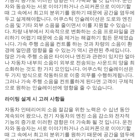
기능의 증가로 이러한 경향은 더 가속화 될 것 입니다. 운전
자와 동승자는 서로 이야기하거나 스피커폰으로 이야기할
SUBMIT
때 그 속에서 최고의 분위기를 원하기 때문에 공간을 염두에
두고 설계해야합니다. 어쿠스틱 인슐레이션은 도로와 엔진
소음 및 기타 외부 소음을 줄이면서 이를 지원할 수 있습니
Thanks
Our
다. 차량 내부에서 지속적으로 변화하는 소음 프로파일을 관
for
Apologies...
리하기 어렵기 때문에 소음 제거는 해결하기 힘든 문제였습
니다. 가속 주행 소음을 컨트롤 하는 것과 차량의 소음이 환
Asking!
An
경에 얼만큼 영향을 줄 수 있는가 역시 관련된 추세입니다.
error
Thanks
많은 가속 주행 소음은 타이어나 엔진과 관련이 있지만 얼마
has
for
나 자동차 내부의 소음이 외부로 전송되는 사운드의 양을 최
occurred
submitting
소화하는 것도 한 가지 요인입니다. 어쿠스틱 인슐레이션은
while
your
두 가지 방식으로 작동하므로 이중 의무를 수행하게됩니다.
submitting.
question.
그러나 가속 주행 소음을 컨트롤하게 된다면 고객이 구체적
Please
We’ll
으로 원하는 인슐레이션에 영향을 줄 수 있습니다.
try
find
라이팅 설계 시 고려 사항들
again
a
later...
3M
자동차 인테리어의 소음 절감을 위한 노력은 수 십년 동안
Application
계속되어 왔으나, 전기 자동차의 엔진 소음 감소와 전자적
Engineer
기능의 증가로 이러한 경향은 더 가속화 될 것 입니다. 운전
to
자와 동승자는 서로 이야기하거나 스피커폰으로 이야기할
address
때 그 속에서 최고의 분위기를 원하기 때문에 공간을 염두에
it