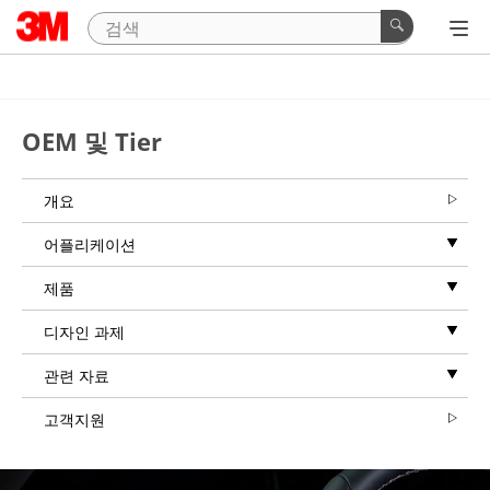
Close
Ask
A
OEM 및 Tier
3M
Automotive
OEM
개요
&
어플리케이션
Tier
Expert
제품
All
디자인 과제
fields
are
관련 자료
required
unless
고객지원
indicated
optional