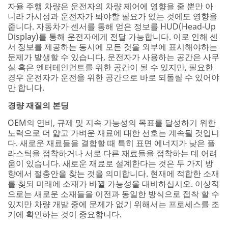
자율 주행 차량은 운전자의 차량 제어에 영향을 줄 뿐만 아
subscribe to
니라 가시성과 운전자가 봐야할 필요가 있는 것에도 영향을
"The Science
줍니다. 자동차가 센서를 통해 얻은 정보를 HUD(Head-Up
Inside:
Display)를 통해 운전자에게 전달 가능합니다. 이로 인해 센
Exploring
서 정보를 제공하는 동시에 모든 것을 외부에 표시해야하는
Innovations in
문제가 발생할 수 있습니다, 운전자가 사용하는 공간은 사무
the
실 혹은 엔터테인먼트를 위한 공간이 될 수 있지만, 필요한
Automotive
경우 운전자가 운전을 위한 공간으로 바로 되돌릴 수 있어야
Space"
만 합니다.
3M takes your
경량 재질의 본딩
privacy
OEM의 연비, 규제 및 지속 가능성의 목표를 달성하기 위한
seriously. 3M
노력으로 더 얇고 가벼운 재료에 대한 선호는 계속될 것입니
and its
다. 새로운 재료들을 결합할 때 특히 표면 에너지가 낮은 플
authorized
라스틱을 접착하거나 서로 다른 재료들을 접착하는 데 어려
third parties
움이 있습니다. 새로운 재료로 설계한다는 것은 두 가지 방
will use the
향에서 절충안을 찾는 것을 의미합니다. 현재에 적합한 소재
information
를 찾되 미래에 소재가 바뀔 가능성을 대비하십시오. 이상적
you provided
으로는 새로운 소재들을 이전과 동일한 방식으로 접착 할 수
in accordance
있지만 차량 개발 중에 문제가 없기 위해서는 프로세스를 조
with our
기에 확인하는 것이 중요합니다.
Privacy Policy
to send you