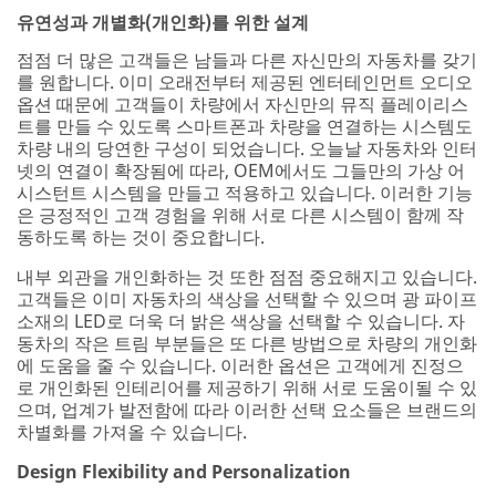
R
유연성과 개별화(개인화)를 위한 설계
o
Select One
l
점점 더 많은 고객들은 남들과 다른 자신만의 자동차를 갖기
e
Performa
를 원합니다. 이미 오래전부터 제공된 엔터테인먼트 오디오
nce
옵션 때문에 고객들이 차량에서 자신만의 뮤직 플레이리스
Criteria
트를 만들 수 있도록 스마트폰과 차량을 연결하는 시스템도
차량 내의 당연한 구성이 되었습니다. 오늘날 자동차와 인터
Select One
넷의 연결이 확장됨에 따라, OEM에서도 그들만의 가상 어
시스턴트 시스템을 만들고 적용하고 있습니다. 이러한 기능
Describe
은 긍정적인 고객 경험을 위해 서로 다른 시스템이 함께 작
Your
동하도록 하는 것이 중요합니다.
Challenge or
내부 외관을 개인화하는 것 또한 점점 중요해지고 있습니다.
Application
고객들은 이미 자동차의 색상을 선택할 수 있으며 광 파이프
소재의 LED로 더욱 더 ​​밝은 색상을 선택할 수 있습니다. 자
동차의 작은 트림 부분들은 또 다른 방법으로 차량의 개인화
에 도움을 줄 수 있습니다. 이러한 옵션은 고객에게 진정으
로 개인화된 인테리어를 제공하기 위해 서로 도움이될 수 있
으며, 업계가 발전함에 따라 이러한 선택 요소들은 브랜드의
차별화를 가져올 수 있습니다.
Design Flexibility and Personalization
I would
like to