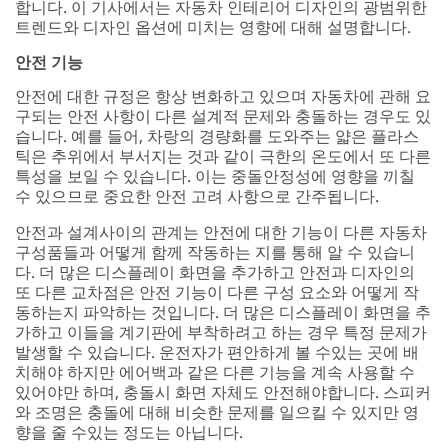
합니다. 이 기사에서는 자동차 인테리어 디자인의 광범위한
트렌드와 디자인 옵션에 미치는 영향에 대해 설명합니다.
Country/Regi
on
안전 기능
안전에 대한 규정은 항상 변화하고 있으며 자동차에 관해 요
United States
구되는 안전 사항이 다른 설계적 문제와 충돌하는 경우도 있
습니다. 예를 들어, 차랑의 경량화를 도와주는 얇은 플라스
Applicati
O
틱은 추위에서 부서지는 것과 같이 극한의 온도에서 또 다른
on
t
특성을 보일 수 있습니다. 이는 중돌안정성에 영향을 끼칠
Purpose
h
수 있으므로 중요한 안전 고려 사항으로 간주됩니다.
e
Select One
안전과 설계사이의 관계는 안전에 대한 기능이 다른 자동차
r
구성품들과 어떻게 함께 작동하는 지를 통해 알 수 있습니
I
My Role
다. 더 많은 디스플레이 화면을 추가하고 안전과 디자인의
n
또 다른 교차점은 안전 기능이 다른 구성 요소와 어떻게 작
d
Select One
동하는지 파악하는 것입니다. 더 많은 디스플레이 화면을 추
u
가하고 이들을 계기판에 부착하려고 하는 경우 특정 문제가
s
Timeline
발생할 수 있습니다. 운전자가 편안하게 볼 수있는 곳에 배
t
O
치해야 하지만 에어백과 같은 다른 기능을 계속 사용할 수
r
t
Select One
있어야만 하며, 충돌시 화면 자체도 안전해야합니다. 스피커
i
h
와 조명은 충돌에 대해 비슷한 문제를 일으킬 수 있지만 영
e
e
Project
향을 줄 수있는 정도는 아닙니다.
s
r
Status