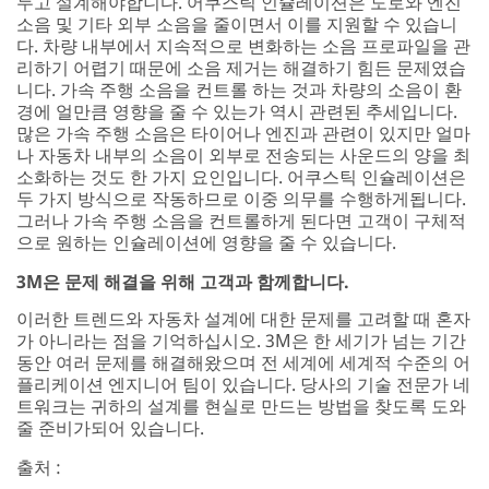
두고 설계해야합니다. 어쿠스틱 인슐레이션은 도로와 엔진
or
소음 및 기타 외부 소음을 줄이면서 이를 지원할 수 있습니
contact
다. 차량 내부에서 지속적으로 변화하는 소음 프로파일을 관
you
리하기 어렵기 때문에 소음 제거는 해결하기 힘든 문제였습
for
니다. 가속 주행 소음을 컨트롤 하는 것과 차량의 소음이 환
more
경에 얼만큼 영향을 줄 수 있는가 역시 관련된 추세입니다.
details.
많은 가속 주행 소음은 타이어나 엔진과 관련이 있지만 얼마
You
나 자동차 내부의 소음이 외부로 전송되는 사운드의 양을 최
should
소화하는 것도 한 가지 요인입니다. 어쿠스틱 인슐레이션은
hear
두 가지 방식으로 작동하므로 이중 의무를 수행하게됩니다.
from
그러나 가속 주행 소음을 컨트롤하게 된다면 고객이 구체적
us
으로 원하는 인슐레이션에 영향을 줄 수 있습니다.
within
24-
3M은 문제 해결을 위해 고객과 함께합니다.
48
이러한 트렌드와 자동차 설계에 대한 문제를 고려할 때 혼자
hours.
가 아니라는 점을 기억하십시오. 3M은 한 세기가 넘는 기간
동안 여러 문제를 해결해왔으며 전 세계에 세계적 수준의 어
플리케이션 엔지니어 팀이 있습니다. 당사의 기술 전문가 네
트워크는 귀하의 설계를 현실로 만드는 방법을 찾도록 도와
줄 준비가되어 있습니다.
출처 :