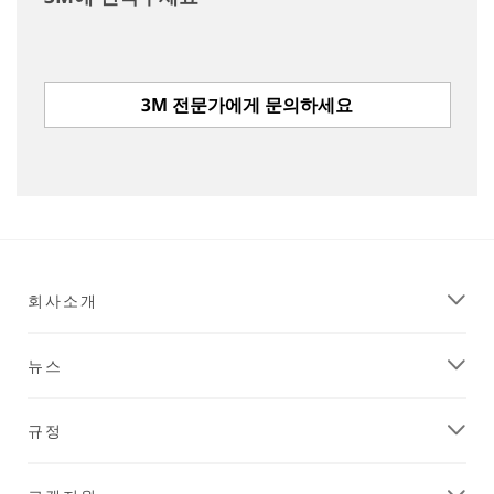
Business
Email Address
3M 전문가에게 문의하세요
First Name
Last Name
회사소개
Company
Name
뉴스
Country/Regi
규정
on
United States