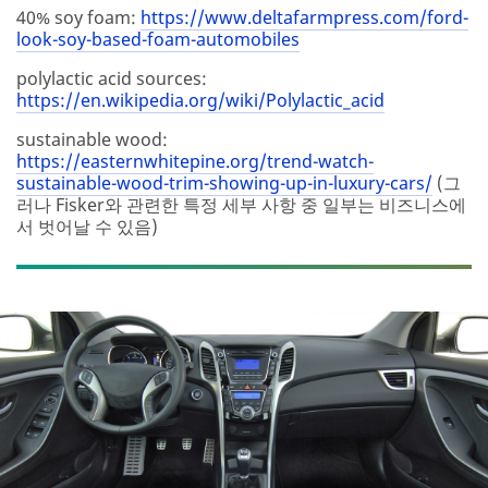
40% soy foam:
https://www.deltafarmpress.com/ford-
look-soy-based-foam-automobiles
polylactic acid sources:
https://en.wikipedia.org/wiki/Polylactic_acid
sustainable wood:
https://easternwhitepine.org/trend-watch-
sustainable-wood-trim-showing-up-in-luxury-cars/
(그
러나 Fisker와 관련한 특정 세부 사항 중 일부는 비즈니스에
서 벗어날 수 있음)