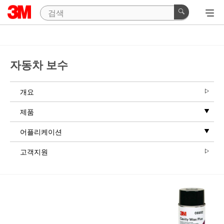
Close
Start
Your
자동차 보수
Order
If
개요
you
are
제품
ready
to
어플리케이션
order
this
고객지원
or
other
3M
collision
repair
products,
our