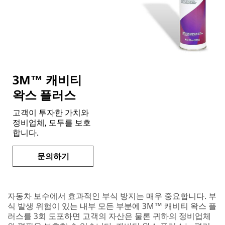
inside
sales
team
is
ready
to
help.
3M™ 캐비티
They’ll
get
왁스 플러스
you
any
고객이 투자한 가치와
additional
정비업체, 모두를 보호
information
합니다.
you
need,
문의하기
then
connect
you
with
자동차 보수에서 효과적인 부식 방지는 매우 중요합니다. 부
a
식 발생 위험이 있는 내부 모든 부분에 3M™ 캐비티 왁스 플
distributor
러스를 3회 도포하면 고객의 자산은 물론 귀하의 정비업체
where