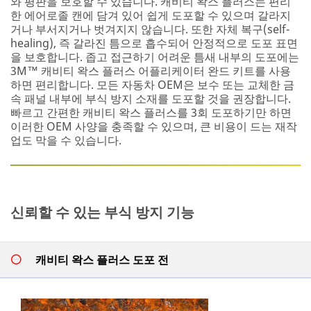
와 평판을 보호할 수 있습니다. 캐비티 왁스 플러스는 편리
you
한 에어로졸 캔에 담겨 있어 쉽게 도포할 수 있으며 갈라지
live.
거나 부서지거나 벗겨지지 않습니다. 또한 자체 복구(self-
healing), 즉 갈라진 틈으로 흡수되어 안정적으로 도포 표면
*
All
을 보호합니다. 좁고 접근하기 어려운 틈새 내부의 도포에는
fields
3M™ 캐비티 왁스 플러스 어플리케이터 완드 키트를 사용
are
하면 편리합니다. 모든 자동차 OEM은 보수 또는 교체한 금
required
속 패널 내부에 부식 방지 소재를 도포할 것을 권장합니다.
unless
빠르고 간편한 캐비티 왁스 플러스를 3회 도포하기만 하면
indicated
이러한 OEM 사양을 충족할 수 있으며, 큰 비용이 드는 재작
optional
업도 막을 수 있습니다.
*
F
irs
t
신뢰할 수 있는 부식 방지 기능
N
a
m
e
캐비티 왁스 플러스 도포 전
*
L