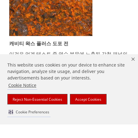
as
t
N
a
m
e
캐비티 왁스 플러스 도포 전
이것은 업계 테스트 중 염수 분무에 노출된 강철 패널의
*
모습입니다. 이와 같은 부식은 문, 프레임 레일과 같이
This website uses cookies on your device to enhance site
Co
보호되지 않은 자동차 부품 내부에 빠르게 발생할 수 있
navigation, analyze site usage, and deliver you
m
습니다. 또한 눈에 띄지 않기 때문에 부식 발생 부분이
pa
advertisements based on your interests.
쉽게 퍼질 수 있습니다. 그 결과, 매우 큰 비용을 들여 재
ny
작업을 해야 하고 귀하의 정비업체와 평판에 영향을 미
Cookie Notice
칠 수 있습니다.
Reject Non-Essential Cookies
Accept Cookies
*
Cookie Preferences
Co
캐비티 왁스 플러스 도포 후
nt
ac
t